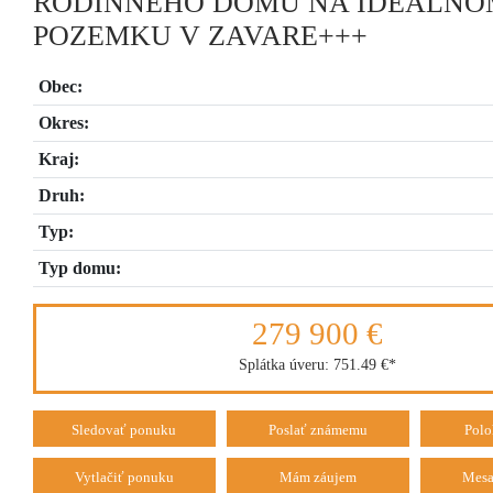
RODINNÉHO DOMU NA IDEÁLNO
POZEMKU V ZAVARE+++
Obec:
Okres:
Kraj:
Druh:
Typ:
Typ domu:
279 900 €
Splátka úveru:
751.49 €
*
Sledovať ponuku
Poslať známemu
Polo
Vytlačiť ponuku
Mám záujem
Mesa