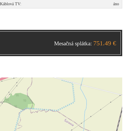
Káblová TV:
áno
751.49 €
Mesačná splátka: