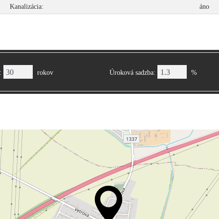
2
Kanalizácia:
áno
:
rokov
Úroková sadzba:
%