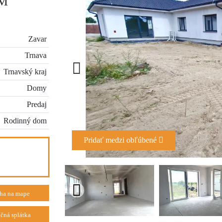
M
Zavar
Trnava
Trnavský kraj
Domy
Predaj
Rodinný dom
Pridať medzi obľúbené
ha na mape
čná splátka