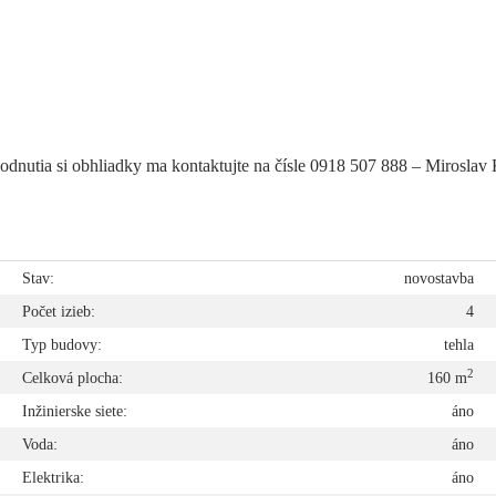
dohodnutia si obhliadky ma kontaktujte na čísle 0918 507 888 – Mirosla
e
Stav:
novostavba
é
Počet izieb:
4
2
Typ budovy:
tehla
2
a
Celková plocha:
160 m
n
Inžinierske siete:
áno
2
Voda:
áno
2
Elektrika:
áno