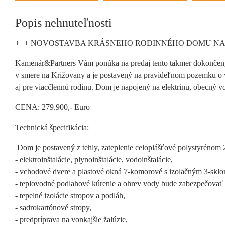
Popis nehnuteľnosti
+++ NOVOSTAVBA KRÁSNEHO RODINNÉHO DOMU NA
Kamenár&Partners Vám ponúka na predaj tento takmer dokončený 
v smere na Križovany a je postavený na pravideľnom pozemku o ve
aj pre viacčlennú rodinu. Dom je napojený na elektrinu, obecný vo
CENA: 279.900,- Euro
Technická špecifikácia:
Dom je postavený z tehly, zateplenie celoplášťové polystyrénom 2
- elektroinštalácie, plynoinštalácie, vodoinštalácie,
- vchodové dvere a plastové okná 7-komorové s izolačným 3-sklom
- teplovodné podlahové kúrenie a ohrev vody bude zabezpečovať 
- tepelné izolácie stropov a podláh,
- sadrokartónové stropy,
- predpríprava na vonkajšie žalúzie,