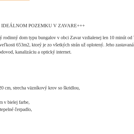
 IDEÁLNOM POZEMKU V ZAVARE+++
rodinný dom typu bungalov v obci Zavar vzdialenej len 10 minút od 
ľkosti 653m2, ktorý je zo všetkých strán už oplotený. Jeho zastavaná 
dovod, kanalizáciu a optický internet.
0 cm, strecha väzníkový krov so škridlou,
 v bielej farbe,
tepelné čerpadlo,