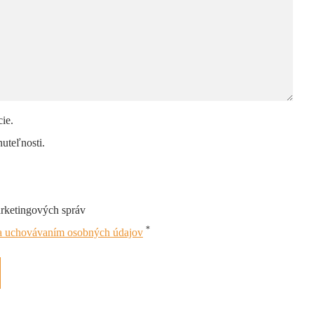
ie.
uteľnosti.
arketingových správ
*
 a uchovávaním osobných údajov