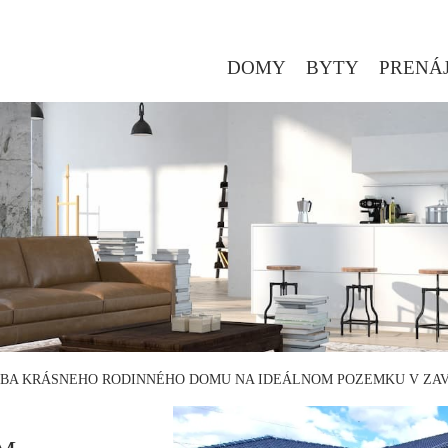
DOMY
BYTY
PRENÁ
BA KRÁSNEHO RODINNÉHO DOMU NA IDEÁLNOM POZEMKU V ZA