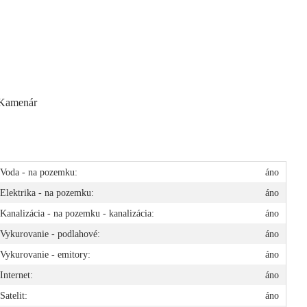
v Kamenár
Voda - na pozemku:
áno
Elektrika - na pozemku:
áno
Kanalizácia - na pozemku - kanalizácia:
áno
Vykurovanie - podlahové:
áno
Vykurovanie - emitory:
áno
Internet:
áno
Satelit:
áno