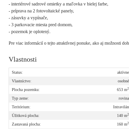
- interiérové sadrové omietky a maľovka v bielej farbe,
- príprava na 2 fotovoltaické panely,
- zásuvky a vypínače,
- 3 parkovacie miesta pred domom,
- pozemok je oplotený.
Pre viac informácií o tejto atraktívnej ponuke, ako aj možnosti 
Vlastnosti
Status:
aktívn
Vlastníctvo:
osobn
Plocha pozemku:
653 m
Typ zeme:
rovin
Teritórium:
Intravilá
Úžitková plocha:
140 m
Zastavaná plocha:
160 m