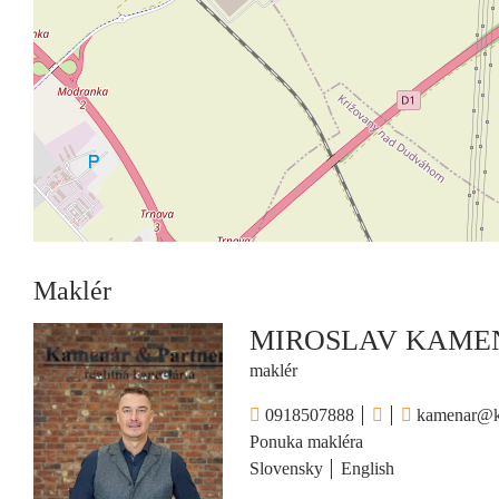
Maklér
MIROSLAV KAME
maklér
0918507888
kamenar@ka
Ponuka makléra
Slovensky
English