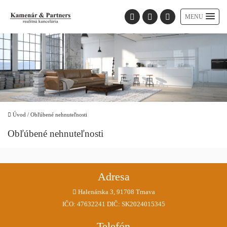
MENU
Úvod
/
Obľúbené nehnuteľnosti
Obľúbené nehnuteľnosti
Adresa
Halenárska 3, 91708 Trnava
IČO: 47632241 DIČ: SK2024015345
Telefón