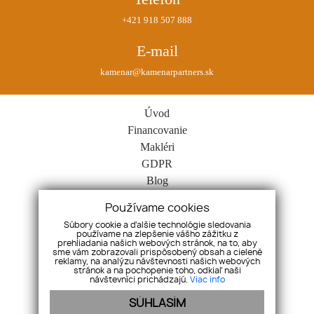
+421 918 507 888
E-mail
kamenar@kamenarpartners.sk
Úvod
Financovanie
Makléri
GDPR
Blog
Spolupráca
Používame cookies
Kontakt
Súbory cookie a ďalšie technológie sledovania
Cookies
používame na zlepšenie vášho zážitku z
prehliadania našich webových stránok, na to, aby
Nehnuteľnosti
sme vám zobrazovali prispôsobený obsah a cielené
reklamy, na analýzu návštevnosti našich webových
Byty
stránok a na pochopenie toho, odkiaľ naši
návštevníci prichádzajú.
Domy
Viac info
Pozemky
SÚHLASÍM