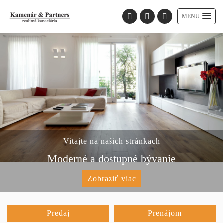
MENU
Vitajte na našich stránkach
Moderné a dostupné bývanie
Zobraziť viac
Predaj
Prenájom