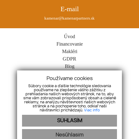
E-mail
kamenar@kamenarpartners.sk
Úvod
Financovanie
Makléri
GDPR
Blog
Spolupráca
Používame cookies
Kontakt
Súbory cookie a ďalšie technológie sledovania
Cookies
používame na zlepšenie vášho zážitku z
prehliadania našich webových stránok, na to, aby
Nehnuteľnosti
sme vám zobrazovali prispôsobený obsah a cielené
reklamy, na analýzu návštevnosti našich webových
Byty
stránok a na pochopenie toho, odkiaľ naši
návštevníci prichádzajú.
Viac info
Domy
Pozemky
SÚHLASÍM
Komerčné objekty
Ostatné
Nesúhlasím