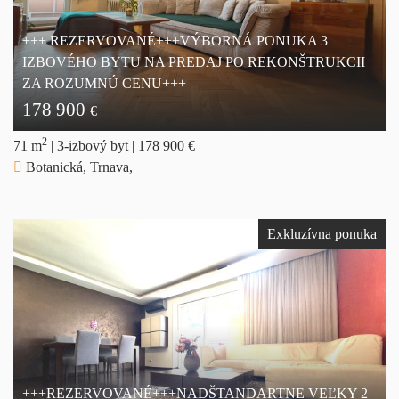
+++ REZERVOVANÉ+++VÝBORNÁ PONUKA 3
IZBOVÉHO BYTU NA PREDAJ PO REKONŠTRUKCII
ZA ROZUMNÚ CENU+++
178 900
€
2
71 m
|
3-izbový byt
|
178 900 €
Botanická, Trnava,
Exkluzívna ponuka
+++REZERVOVANÉ+++NADŠTANDARTNE VEĽKY 2