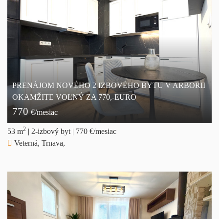
PRENÁJOM NOVÉHO 2 IZBOVÉHO BYTU V ARBORII
OKAMŽITE VOĽNÝ ZA 770,-EURO
770
€/mesiac
2
53 m
|
2-izbový byt
|
770 €/mesiac
Veterná, Trnava,