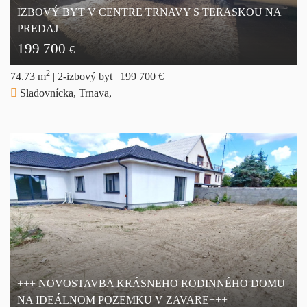
IZBOVÝ BYT V CENTRE TRNAVY S TERASKOU NA
PREDAJ
199 700
€
2
74.73 m
|
2-izbový byt
|
199 700 €
Sladovnícka, Trnava,
+++ NOVOSTAVBA KRÁSNEHO RODINNÉHO DOMU
NA IDEÁLNOM POZEMKU V ZAVARE+++