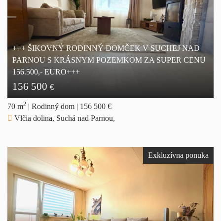
+++ ŠIKOVNÝ RODINNÝ DOMČEK V SUCHEJ NAD
PARNOU S KRÁSNYM POZEMKOM ZA SUPER CENU
156.500,- EURO+++
156 500
€
2
70 m
|
Rodinný dom
|
156 500 €
Vlčia dolina, Suchá nad Parnou,
Exkluzívna ponuka