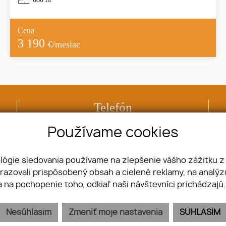
Cena
3 190
€/mesiac
Telefón
+421 918 507 888
Používame cookies
ológie sledovania používame na zlepšenie vášho zážitku z
brazovali prispôsobený obsah a cielené reklamy, na analý
Nehnuteľnosti
Pozemky
a na pochopenie toho, odkiaľ naši návštevníci prichádzajú
Byty
Komerčné objekty
Domy
Ostatné
Nesúhlasím
Zmeniť moje nastavenia
SÚHLASÍM