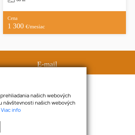
Cena
1 300
€/mesiac
E-mail
kamenar@kamenarpartners.sk
 prehliadania našich webových
zu návštevnosti našich webových
.
Viac info
webex.digital
-
REALVIA.sk