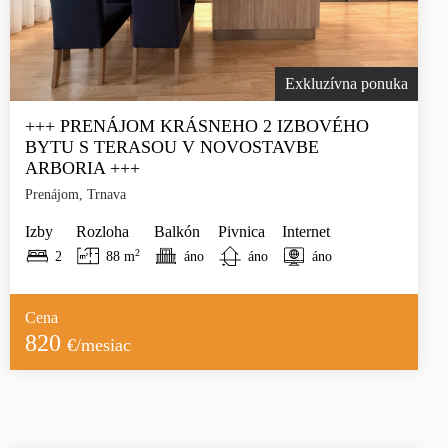
Exkluzívna ponuka
+++ PRENÁJOM KRÁSNEHO 2 IZBOVÉHO
BYTU S TERASOU V NOVOSTAVBE
ARBORIA +++
Prenájom, Trnava
Izby
Rozloha
Balkón
Pivnica
Internet
2
2
88 m
áno
áno
áno
Cena
820
€/mesiac