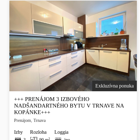
Exkluzívna ponuka
+++ PRENÁJOM 3 IZBOVÉHO
NADŠANDARTNÉHO BYTU V TRNAVE NA
KOPÁNKE+++
Prenájom, Trnava
Izby
Rozloha
Loggia
2
3
90 m
áno