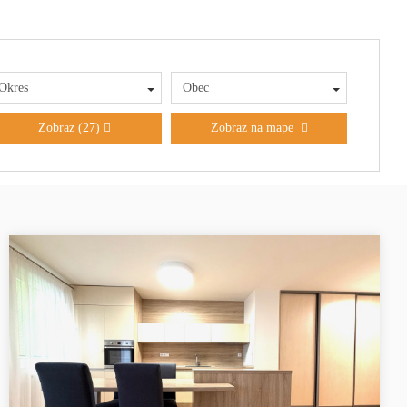
Okres
Obec
Zobraz
(27)
Zobraz na mape