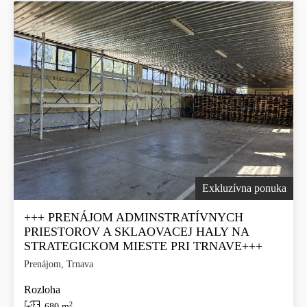
Exkluzívna ponuka
+++ PRENÁJOM ADMINSTRATÍVNYCH
PRIESTOROV A SKLAOVACEJ HALY NA
STRATEGICKOM MIESTE PRI TRNAVE+++
Prenájom, Trnava
Rozloha
2
680 m