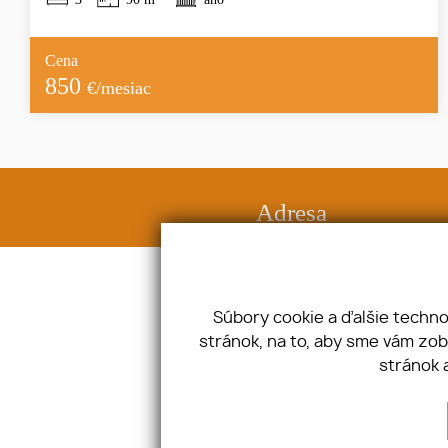
Cena
850
€/mesiac
Adresa
Halenárska 3, 91708 Trnava
IČO: 47632241 DIČ: SK2024015345
Súbory cookie a ďalšie techn
stránok, na to, aby sme vám zo
Úvod
Blog
stránok 
Financovanie
Spolupráca
Makléri
Kontakt
GDPR
Cookies