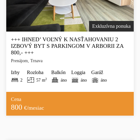
Exkluzívna ponuka
+++ IHNED’ VOĽNÝ K NASŤAHOVANIU 2
IZBOVÝ BYT S PARKINGOM V ARBORII ZA
800,- +++
Prenájom, Trnava
Izby
Rozloha
Balkón
Loggia
Garáž
2
2
57 m
áno
áno
áno
Cena
800
€/mesiac