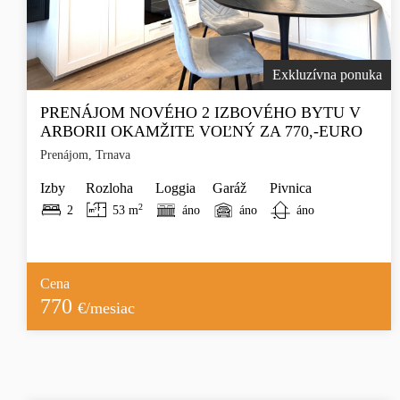
Exkluzívna ponuka
PRENÁJOM NOVÉHO 2 IZBOVÉHO BYTU V
ARBORII OKAMŽITE VOĽNÝ ZA 770,-EURO
Prenájom, Trnava
Izby
Rozloha
Loggia
Garáž
Pivnica
2
2
53 m
áno
áno
áno
Cena
770
€/mesiac