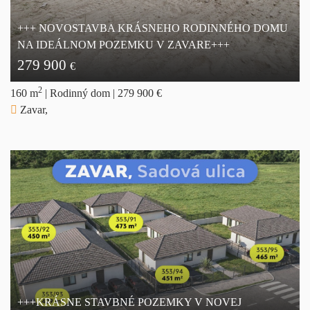
+++ NOVOSTAVBA KRÁSNEHO RODINNÉHO DOMU
NA IDEÁLNOM POZEMKU V ZAVARE+++
279 900
€
2
160 m
|
Rodinný dom
|
279 900 €
Zavar,
+++KRÁSNE STAVBNÉ POZEMKY V NOVEJ