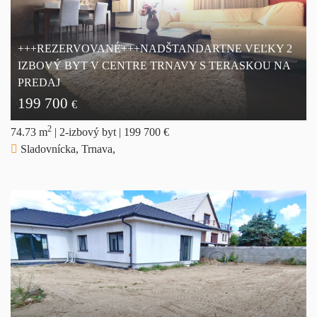
+++REZERVOVANÉ+++NADŠTANDARTNE VEĽKY 2
IZBOVÝ BYT V CENTRE TRNAVY S TERASKOU NA
PREDAJ
199 700
€
2
74.73 m
|
2-izbový byt
|
199 700 €
Sladovnícka, Trnava,