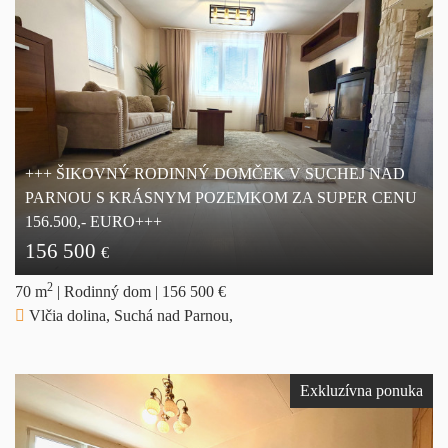
+++ ŠIKOVNÝ RODINNÝ DOMČEK V SUCHEJ NAD
PARNOU S KRÁSNYM POZEMKOM ZA SUPER CENU
156.500,- EURO+++
156 500
€
2
70 m
|
Rodinný dom
|
156 500 €
Vlčia dolina, Suchá nad Parnou,
Exkluzívna ponuka