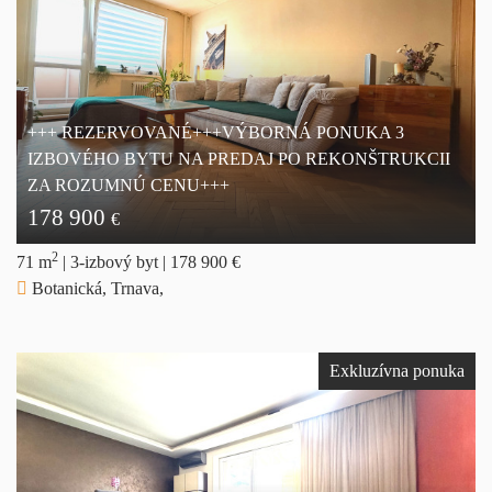
+++ REZERVOVANÉ+++VÝBORNÁ PONUKA 3
IZBOVÉHO BYTU NA PREDAJ PO REKONŠTRUKCII
ZA ROZUMNÚ CENU+++
178 900
€
2
71 m
|
3-izbový byt
|
178 900 €
Botanická, Trnava,
Exkluzívna ponuka