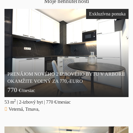
Moje nehnuteľnosti
Exkluzívna ponuka
PRENÁJOM NOVÉHO 2 IZBOVÉHO BYTU V ARBORII
OKAMŽITE VOĽNÝ ZA 770,-EURO
770
€/mesiac
2
53 m
|
2-izbový byt
|
770 €/mesiac
Veterná, Trnava,