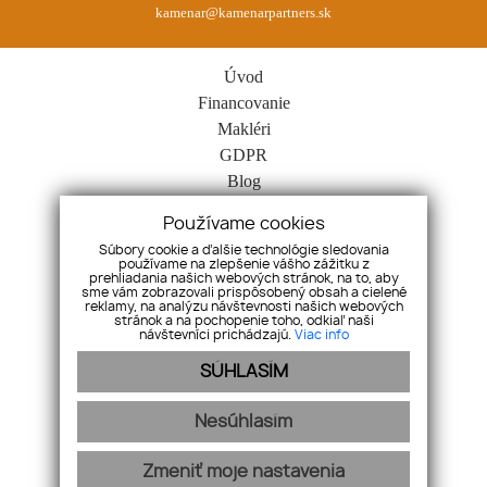
kamenar@kamenarpartners.sk
Úvod
Financovanie
Makléri
GDPR
Blog
Spolupráca
Používame cookies
Kontakt
Súbory cookie a ďalšie technológie sledovania
Cookies
používame na zlepšenie vášho zážitku z
prehliadania našich webových stránok, na to, aby
Nehnuteľnosti
sme vám zobrazovali prispôsobený obsah a cielené
reklamy, na analýzu návštevnosti našich webových
Byty
stránok a na pochopenie toho, odkiaľ naši
Domy
návštevníci prichádzajú.
Viac info
Pozemky
SÚHLASÍM
Komerčné objekty
Ostatné
Nesúhlasím
Zmeniť moje nastavenia