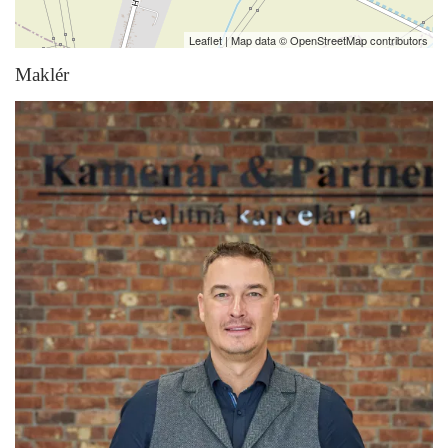
Leaflet
| Map data ©
OpenStreetMap
contributors
Maklér