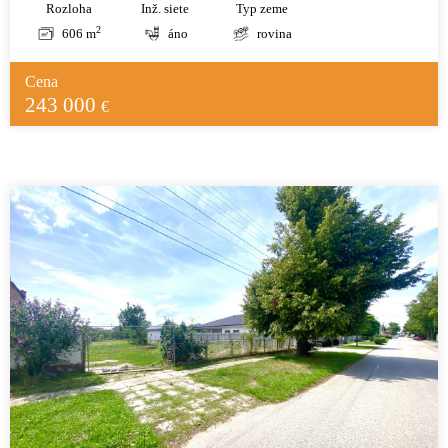
Rozloha
Inž. siete
Typ zeme
2
606 m
áno
rovina
Cena
243 000
€