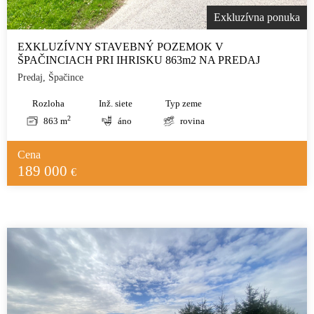
Exkluzívna ponuka
EXKLUZÍVNY STAVEBNÝ POZEMOK V
ŠPAČINCIACH PRI IHRISKU 863m2 NA PREDAJ
Predaj, Špačince
Rozloha
Inž. siete
Typ zeme
2
863 m
áno
rovina
Cena
189 000
€