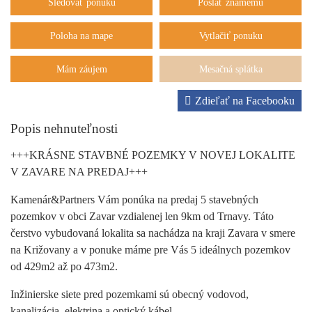
Sledovať ponuku
Poslať známemu
Poloha na mape
Vytlačiť ponuku
Mám záujem
Mesačná splátka
Zdieľať na Facebooku
Popis nehnuteľnosti
+++KRÁSNE STAVBNÉ POZEMKY V NOVEJ LOKALITE
V ZAVARE NA PREDAJ+++
Kamenár&Partners Vám ponúka na predaj 5 stavebných
pozemkov v obci Zavar vzdialenej len 9km od Trnavy. Táto
čerstvo vybudovaná lokalita sa nachádza na kraji Zavara v smere
na Križovany a v ponuke máme pre Vás 5 ideálnych pozemkov
od 429m2 až po 473m2.
Inžinierske siete pred pozemkami sú obecný vodovod,
kanalizácia, elektrina a optický kábel.