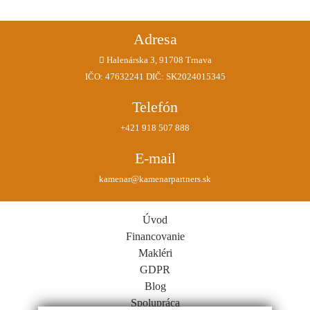
Adresa
Halenárska 3, 91708 Trnava
IČO: 47632241 DIČ: SK2024015345
Telefón
+421 918 507 888
E-mail
kamenar@kamenarpartners.sk
Úvod
Financovanie
Makléri
GDPR
Blog
Spolupráca