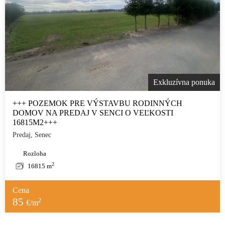
Exkluzívna ponuka
+++ POZEMOK PRE VÝSTAVBU RODINNÝCH
DOMOV NA PREDAJ V SENCI O VEĽKOSTI
16815M2+++
Predaj, Senec
Rozloha
2
16815 m
Cena
85
2
€/m