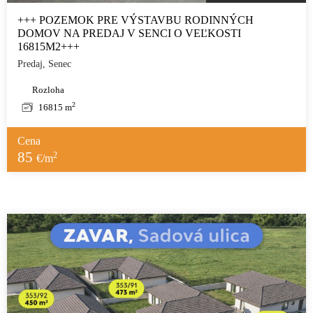
+++ POZEMOK PRE VÝSTAVBU RODINNÝCH
DOMOV NA PREDAJ V SENCI O VEĽKOSTI
16815M2+++
Predaj, Senec
Rozloha
2
16815 m
Cena
85
2
€/m