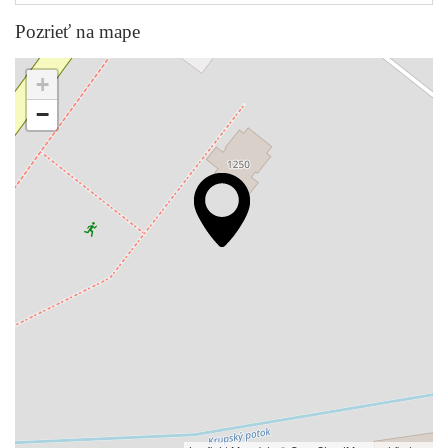
Pozrieť na mape
+
−