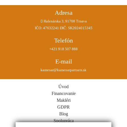
Adresa
Halenárska 3, 91708 Trnava
IČO: 47632241 DIČ: SK2024015345
Telefón
+421 918 507 888
E-mail
kamenar@kamenarpartners.sk
Úvod
Financovanie
Makléri
GDPR
Blog
Spolupráca