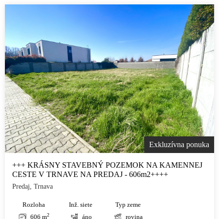
Exkluzívna ponuka
+++ KRÁSNY STAVEBNÝ POZEMOK NA KAMENNEJ
CESTE V TRNAVE NA PREDAJ - 606m2++++
Predaj, Trnava
Rozloha
Inž. siete
Typ zeme
2
606 m
áno
rovina