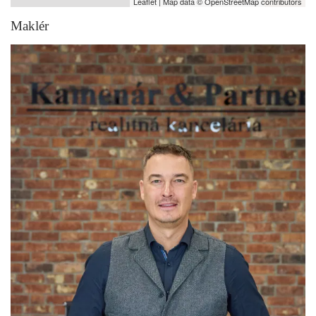
Leaflet
| Map data ©
OpenStreetMap
contributors
Maklér