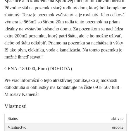
Špačince a to konkrétne na Športovej ulici pri futbalovom ihrisku.
Pôvodne stál na pozemku starý rodinný dom, ktorý bol kompletne
zbúraný. Teraz je pozemok vyčistený a je rovinatý. Jeho celková
výmera je 863m2 so šírkou 20m radia tento pozemok na priam
ideálny na výstavbu krásneho domu. Za pozemkom sa nachádza
extra 200m2 pozemku, ktorý patrí štátu, ale je ho možné užívať,
alebo od štátu odkúpiť. Priamo na pozemku sa nachádzajú vštky
IS ako plyn, elektrika, voda a kanalizácia. Na tomto pozemku je
možné ihneď stavať!
CENA: 189.000,-Euro (DOHODA)
Pre viac informácií o tejto atraktívnej ponuke,ako aj možnosti
dohodnutia si obhliadky ma kontaktujte na čísle 0918 507 888-
Miroslav Kamenár
Vlastnosti
Status:
aktívne
Vlastníctvo:
osobné