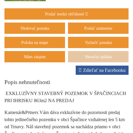
Pridať medzi obľúbené
Sledovať ponuku
Poslať známemu
Poloha na mape
Vytlačiť ponuku
Mám záujem
Mesačná splátka
Zdieľať na Facebooku
Popis nehnuteľnosti
EXKLUZÍVNY STAVEBNÝ POZEMOK V ŠPAČINCIACH
PRI IHRISKU 863m2 NA PREDAJ
Kamenár&Prtners Vám dáva exkluzívne do pozornosti predaj
tohto jedinečného pozemku v obci Špačince vzdialenej len 5 km
od Trnavy. Náš stavebný pozemok sa nachádza priamo v obci