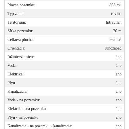
2
Plocha pozemku:
863 m
Typ zeme:
rovina
Teritórium:
Intravilán
Šírka pozemku:
20 m
2
Celková plocha:
863 m
Orientácia:
Juhozápad
Inžinierske siete:
áno
Voda:
áno
Elektrika:
áno
Plyn:
áno
Kanalizácia:
áno
Voda - na pozemku:
áno
Elektrika - na pozemku:
áno
Plyn - na pozemku:
áno
Kanalizácia - na pozemku - kanalizácia:
áno