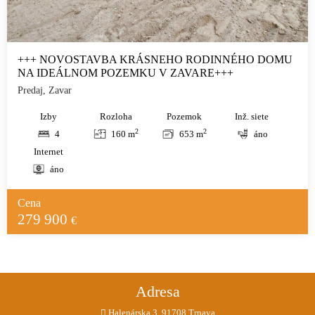
+++ NOVOSTAVBA KRÁSNEHO RODINNÉHO DOMU
NA IDEÁLNOM POZEMKU V ZAVARE+++
Predaj, Zavar
Izby
Rozloha
Pozemok
Inž. siete
2
2
4
160 m
653 m
áno
Internet
áno
Cena
279 900
€
Adresa
Halenárska 3, 91708 Trnava