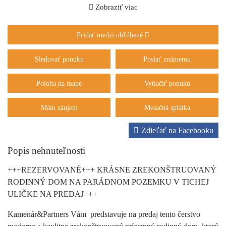
Zobraziť viac
Pridať medzi obľúbené
Sledovať ponuku
Poslať známemu
Poloha na mape
Vytlačiť ponuku
Mám záujem
Mesačná splátka
Zdieľať na Facebooku
Popis nehnuteľnosti
+++REZERVOVANÉ+++ KRÁSNE ZREKONŠTRUOVANÝ
RODINNÝ DOM NA PARÁDNOM POZEMKU V TICHEJ
ULIČKE NA PREDAJ+++
Kamenár&Partners Vám predstavuje na predaj tento čerstvo