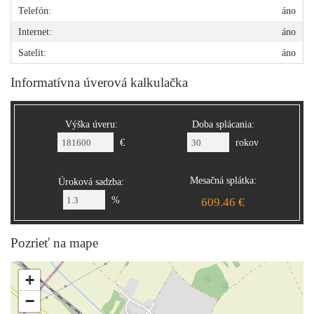
Telefón:
áno
Internet:
áno
Satelit:
áno
Informatívna úverová kalkulačka
Výška úveru:
Doba splácania:
€
rokov
Mesačná splátka:
Úroková sadzba:
%
609.46 €
Pozrieť na mape
+
−