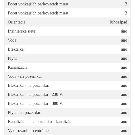
Počet vonkajších parkovacích miest:
3
Počet vonkajších parkovacích miest:
3
Orientácia:
Juhozápad
Inžinierske siete:
áno
Voda:
áno
Elektrika:
áno
Plyn:
áno
Kanalizácia:
áno
Voda - na pozemku:
áno
Elektrika - na pozemku:
áno
Elektrika - na pozemku - 230 V:
áno
Elektrika - na pozemku - 380 V:
áno
Plyn - na pozemku:
áno
Kanalizácia - na pozemku - kanalizácia:
áno
Vykurovanie - centrálne:
áno