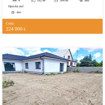
4
102 m
504 m
áno
Optická sieť
áno
Cena
224 000
€