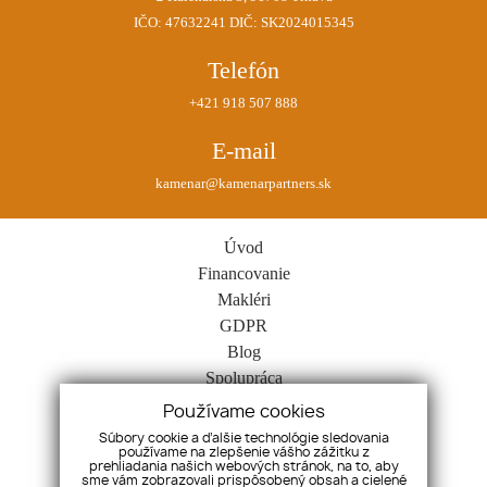
IČO: 47632241 DIČ: SK2024015345
Telefón
+421 918 507 888
E-mail
kamenar@kamenarpartners.sk
Úvod
Financovanie
Makléri
GDPR
Blog
Spolupráca
Kontakt
Používame cookies
Cookies
Súbory cookie a ďalšie technológie sledovania
používame na zlepšenie vášho zážitku z
Nehnuteľnosti
prehliadania našich webových stránok, na to, aby
Byty
sme vám zobrazovali prispôsobený obsah a cielené