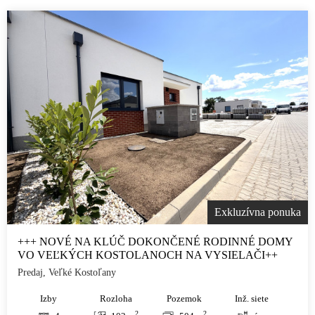
Exkluzívna ponuka
+++ NOVÉ NA KLÚČ DOKONČENÉ RODINNÉ DOMY
VO VEĽKÝCH KOSTOLANOCH NA VYSIELAČI++
Predaj, Veľké Kostoľany
Izby
Rozloha
Pozemok
Inž. siete
2
2