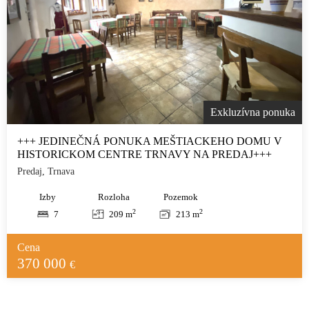
Exkluzívna ponuka
+++ JEDINEČNÁ PONUKA MEŠTIACKEHO DOMU V
HISTORICKOM CENTRE TRNAVY NA PREDAJ+++
Predaj, Trnava
Izby
Rozloha
Pozemok
2
2
7
209 m
213 m
Cena
370 000
€