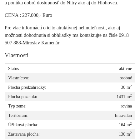
a ponúka dobrú dostupnosť do Nitry ako aj do Hlohovca.
CENA : 227.000,- Euro
Pre viac informácií o tejto atraktívnej nehnuteľnosti, ako aj
možnosti dohodnutia si obhliadky ma kontaktujte na čísle 0918
507 888-Miroslav Kamenár
Vlastnosti
Status:
aktívne
Vlastníctvo:
osobné
2
Plocha predzáhradky:
30 m
2
Plocha pozemku:
1431 m
Typ zeme:
rovina
Teritórium:
Intravilán
2
Úžitková plocha:
164 m
2
Zastavaná plocha:
130 m