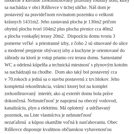
moderne a kavlitne zrekonštruovaný prízemný rodinný dom, ktorý
sa nachádza v obci Rišňovce v tichej uličke. Náš dom je
postavený na pravideľnom rovinatom pozemku o velkosti
krásnych 1431m2. Jeho zastavaná plocha je 130m2 pričom
obytnú plochu tvorí 104m2 plus plocha pivnice cca 40m2
a plocha vonkajšej terasy 20m2. Dispozíciu domu tvoria 3
pomerne veľké a priestranné izby, z čoho 2 sú situované do ulice
a moderné prepjenie obývacej izby a kuchyne je orientované do
záhrady na ktorú je vstup priamo cez terasu domu. Samostatné
WC a odelená kúpelňa a technická miestnosť s plynovým kotolm
sa nachádzajú na chodbe. Dom ako taký bol postavený cca
v 70.rokoch a jedná sa o stavbu postavenú z tzv.blokov. Jeho
kompletná rekonštrukcia, vrámci ktorej bol na komplet
zrekonštruovaný interiér, ako aj exteriér domu bola práve
dokončená. Nehnuteľnosť je napojená na obecný vodovod,
kanalizáciu, plyn a elektrinu. Má oplotený a udržiavaný
pozemok, na Liste vlastníctva je nehnuteľnosť
nezaťažená a kúpou okamžite voľná k nasťahovaniu. Obec
Rišňovce disponuje kvalitnou občianskou vybavenosťou