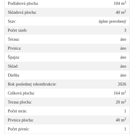
2
Podlahová plocha:
104 m
2
Skladová plocha:
40 m
Stav:
úplne prerobený
Počet izieb:
3
Terasa:
áno
Pivnica:
áno
Špajza:
áno
Sklad:
áno
Dielňa:
áno
Rok poslednej rekonštrukcie:
2026
2
Celková plocha:
164 m
2
Terasa plocha:
20 m
Počet terás:
1
2
Pivnica plocha:
40 m
Počet pivníc:
1