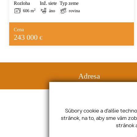
Rozloha
Inž. siete
Typ zeme
2
606 m
áno
rovina
Cena
243 000
€
Adresa
Halenárska 3, 91708 Trnava
IČO: 47632241 DIČ: SK2024015345
Súbory cookie a ďalšie techn
stránok, na to, aby sme vám zo
Úvod
Blog
stránok 
Financovanie
Spolupráca
Makléri
Kontakt