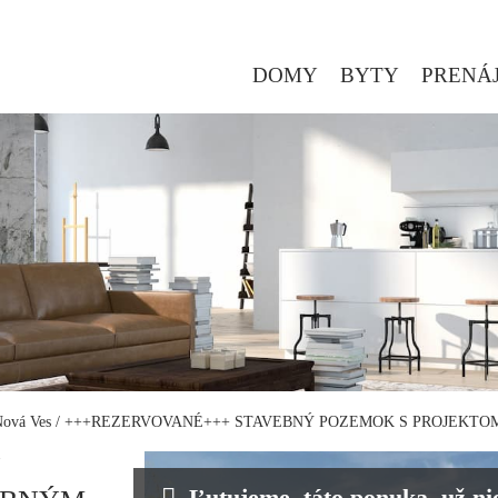
DOMY
BYTY
PRENÁ
 Nová Ves
/
+++REZERVOVANÉ+++ STAVEBNÝ POZEMOK S PROJEKTOM
Ý
Ľutujeme, táto ponuka, už nie