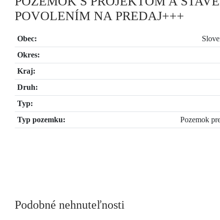
POZEMOK S PROJEKTOM A STAV
POVOLENÍM NA PREDAJ+++
Obec:
Slove
Okres:
Kraj:
Druh:
Typ:
Typ pozemku:
Pozemok pre
Podobné nehnuteľnosti