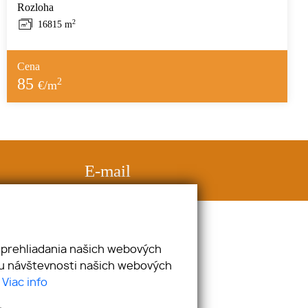
Rozloha
2
16815 m
Cena
85
2
€/m
E-mail
kamenar@kamenarpartners.sk
 prehliadania našich webových
zu návštevnosti našich webových
.
Viac info
webex.digital
-
REALVIA.sk