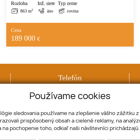
Rozloha
Inž. siete
Typ zeme
2
863 m
áno
rovina
Cena
189 000
€
Telefón
+421 918 507 888
Používame cookies
ológie sledovania používame na zlepšenie vášho zážitku z
brazovali prispôsobený obsah a cielené reklamy, na analý
Nehnuteľnosti
Pozemky
a na pochopenie toho, odkiaľ naši návštevníci prichádzajú
Byty
Komerčné objekty
Domy
Ostatné