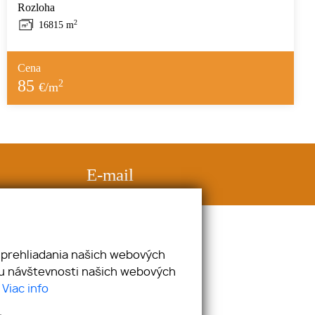
Rozloha
2
16815 m
Cena
85
2
€/m
E-mail
kamenar@kamenarpartners.sk
 prehliadania našich webových
zu návštevnosti našich webových
.
Viac info
webex.digital
-
REALVIA.sk