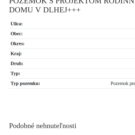
POZEMOK S PROJEKTOM RODIN
DOMU V DLHEJ+++
Ulica:
Obec:
Okres:
Kraj:
Druh:
Typ:
Typ pozemku:
Pozemok pre
Podobné nehnuteľnosti