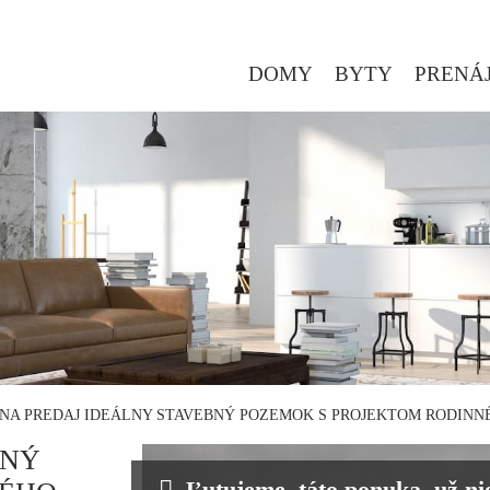
DOMY
BYTY
PRENÁ
 NA PREDAJ IDEÁLNY STAVEBNÝ POZEMOK S PROJEKTOM RODINN
BNÝ
Ľutujeme, táto ponuka, už nie