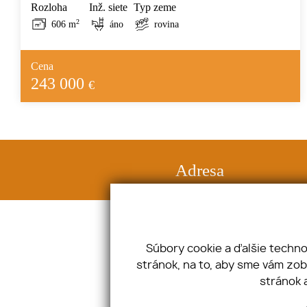
Rozloha
Inž. siete
Typ zeme
2
606 m
áno
rovina
Cena
243 000
€
Adresa
Halenárska 3, 91708 Trnava
IČO: 47632241 DIČ: SK2024015345
Súbory cookie a ďalšie techn
stránok, na to, aby sme vám zo
Úvod
Blog
stránok 
Financovanie
Spolupráca
Makléri
Kontakt