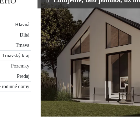
NÉHO
Hlavná
Dlhá
Trnava
Trnavský kraj
Pozemky
Predaj
 rodinné domy