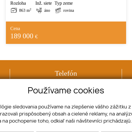
Rozloha
Inž. siete
Typ zeme
2
863 m
áno
rovina
Cena
189 000
€
Telefón
+421 918 507 888
Používame cookies
ológie sledovania používame na zlepšenie vášho zážitku z
brazovali prispôsobený obsah a cielené reklamy, na analý
Nehnuteľnosti
Pozemky
a na pochopenie toho, odkiaľ naši návštevníci prichádzajú
Byty
Komerčné objekty
Domy
Ostatné