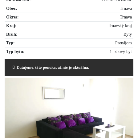
Obec:
Trnava
Okres:
Trnava
Kraj:
Trnavský kraj
Druh:
Byty
Typ:
Prenájom
Typ bytu:
1-izbový byt
Ľutujeme, táto ponuka, už nie je aktuálna.