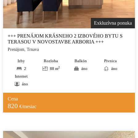
Exkluzívna ponuka
+++ PRENÁJOM KRÁSNEHO 2 IZBOVÉHO BYTU S
TERASOU V NOVOSTAVBE ARBORIA +++
Prenájom, Trnava
Izby
Rozloha
Balkón
Pivnica
2
2
88 m
áno
áno
Internet
áno
Cena
820
€/mesiac