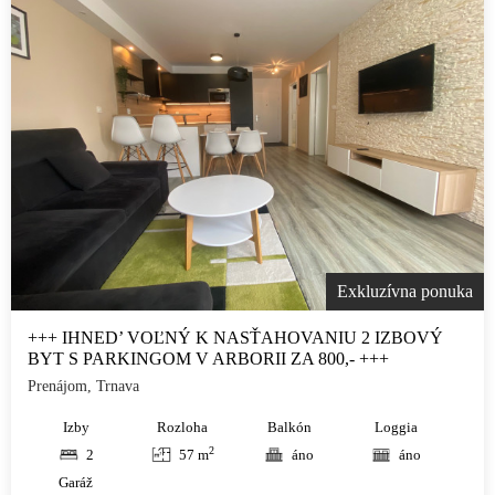
Exkluzívna ponuka
+++ IHNED’ VOĽNÝ K NASŤAHOVANIU 2 IZBOVÝ
BYT S PARKINGOM V ARBORII ZA 800,- +++
Prenájom, Trnava
Izby
Rozloha
Balkón
Loggia
2
2
57 m
áno
áno
Garáž