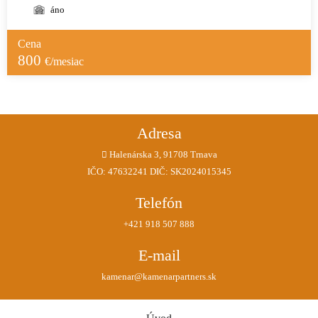
áno
Cena
800
€/mesiac
Adresa
Halenárska 3, 91708 Trnava
IČO: 47632241 DIČ: SK2024015345
Telefón
+421 918 507 888
E-mail
kamenar@kamenarpartners.sk