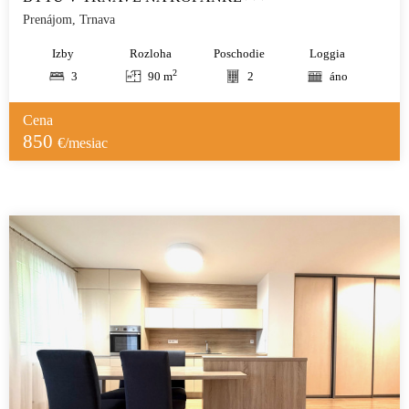
Prenájom, Trnava
Izby
Rozloha
Poschodie
Loggia
2
3
90 m
2
áno
Cena
850
€/mesiac