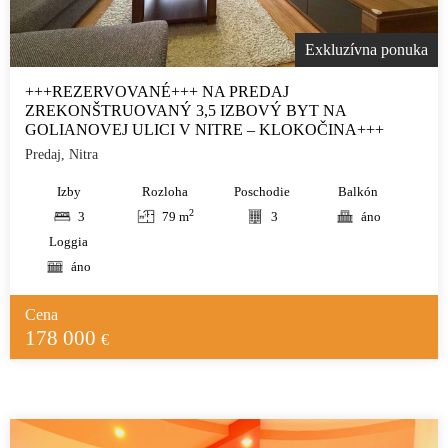
Exkluzívna ponuka
+++REZERVOVANÉ+++ NA PREDAJ
ZREKONŠTRUOVANÝ 3,5 IZBOVÝ BYT NA
GOLIANOVEJ ULICI V NITRE – KLOKOČINA+++
Predaj, Nitra
Izby
Rozloha
Poschodie
Balkón
2
3
79 m
3
áno
Loggia
áno
Cena
178 000
€