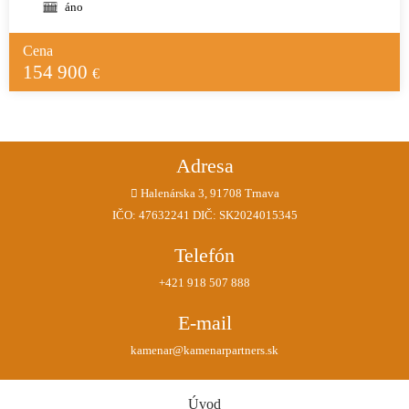
áno
Cena
154 900
€
Adresa
Halenárska 3, 91708 Trnava
IČO: 47632241 DIČ: SK2024015345
Telefón
+421 918 507 888
E-mail
kamenar@kamenarpartners.sk
Úvod