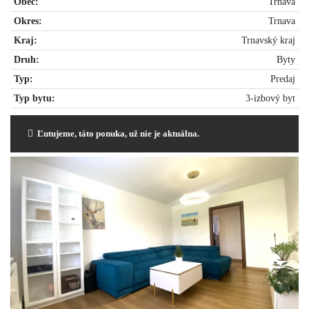
Obec:
Trnava
Okres:
Trnava
Kraj:
Trnavský kraj
Druh:
Byty
Typ:
Predaj
Typ bytu:
3-izbový byt
Ľutujeme, táto ponuka, už nie je aktuálna.