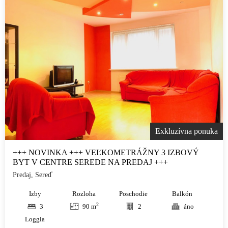
Exkluzívna ponuka
+++ NOVINKA +++ VEĽKOMETRÁŽNY 3 IZBOVÝ
BYT V CENTRE SEREDE NA PREDAJ +++
Predaj, Sereď
Izby
Rozloha
Poschodie
Balkón
2
3
90 m
2
áno
Loggia