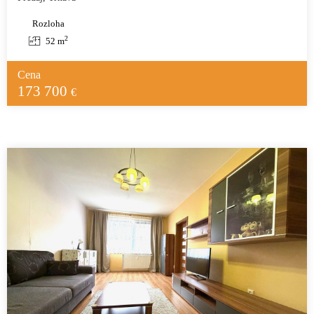
Rozloha
2
52 m
Cena
173 700
€