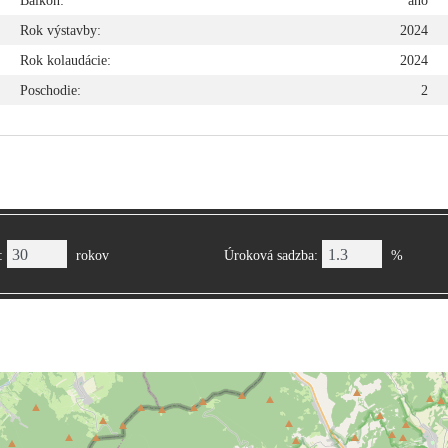
o
Balkón:
áno
2
Rok výstavby:
2024
2
Rok kolaudácie:
2024
2
Poschodie:
2
2
:
rokov
Úroková sadzba:
%