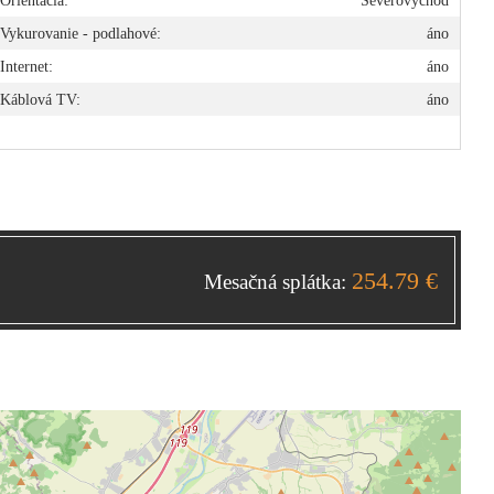
Orientácia:
Severovýchod
Vykurovanie - podlahové:
áno
Internet:
áno
Káblová TV:
áno
254.79 €
Mesačná splátka: