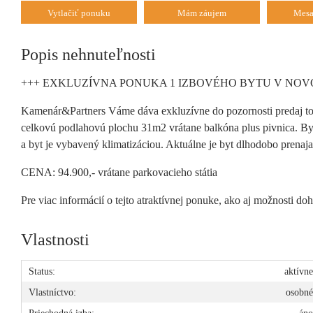
Vytlačiť ponuku
Mám záujem
Mesa
Popis nehnuteľnosti
+++ EXKLUZÍVNA PONUKA 1 IZBOVÉHO BYTU V NO
Kamenár&Partners Váme dáva exkluzívne do pozornosti predaj t
celkovú podlahovú plochu 31m2 vrátane balkóna plus pivnica. By
a byt je vybavený klimatizáciou. Aktuálne je byt dlhodobo prenajat
CENA: 94.900,- vrátane parkovacieho státia
Pre viac informácií o tejto atraktívnej ponuke, ako aj možnosti 
Vlastnosti
Status:
aktívn
Vlastníctvo:
osobn