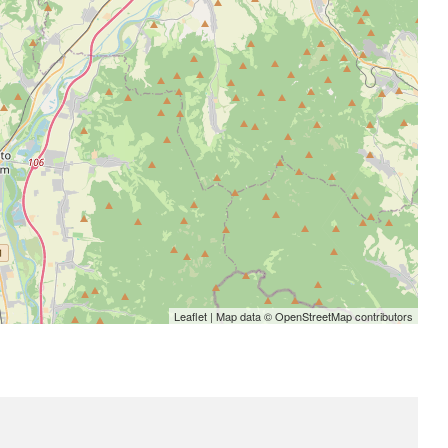
Leaflet
| Map data ©
OpenStreetMap
contributors