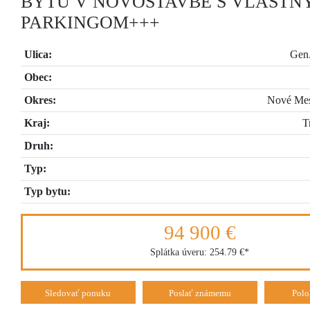
BYTU V NOVOSTAVBE S VLASTN
PARKINGOM+++
Ulica:
Gen
Obec:
Okres:
Nové Me
Kraj:
T
Druh:
Typ:
Typ bytu:
94 900 €
Splátka úveru:
254.79 €
*
Sledovať ponuku
Poslať známemu
Polo