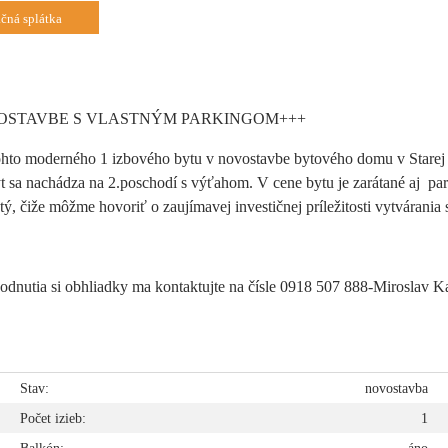
čná splátka
VOSTAVBE S VLASTNÝM PARKINGOM+++
ohto moderného 1 izbového bytu v novostavbe bytového domu v Starej
t sa nachádza na 2.poschodí s výťahom. V cene bytu je zarátané aj pa
ý, čiže môžme hovoriť o zaujímavej investičnej príležitosti vytvárania
dohodnutia si obhliadky ma kontaktujte na čísle 0918 507 888-Miroslav 
e
Stav:
novostavba
é
Počet izieb:
1