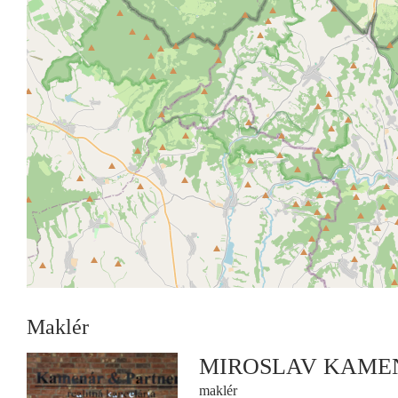
Maklér
MIROSLAV KAME
maklér