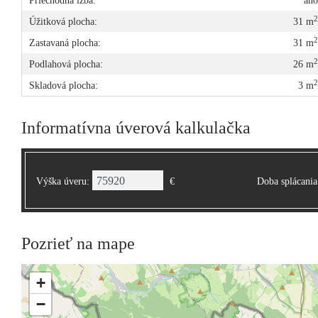
Priechodná izba:
án
Úžitková plocha:
31 m
Zastavaná plocha:
31 m
Podlahová plocha:
26 m
Skladová plocha:
3 m
Informatívna úverová kalkulačka
Výška úveru:
€
Doba splácania
Pozrieť na mape
+
−