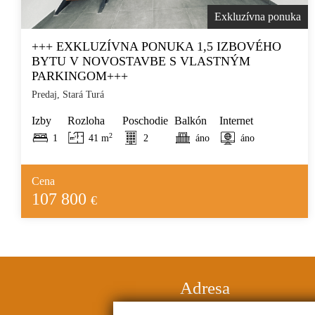
Exkluzívna ponuka
+++ EXKLUZÍVNA PONUKA 1,5 IZBOVÉHO
BYTU V NOVOSTAVBE S VLASTNÝM
PARKINGOM+++
Predaj, Stará Turá
Izby
Rozloha
Poschodie
Balkón
Internet
2
1
41 m
2
áno
áno
Cena
107 800
€
Adresa
Halenárska 3, 91708 Trnava