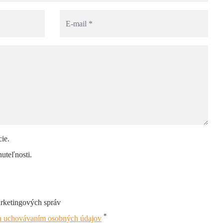
ie.
uteľnosti.
arketingových správ
*
 a uchovávaním osobných údajov