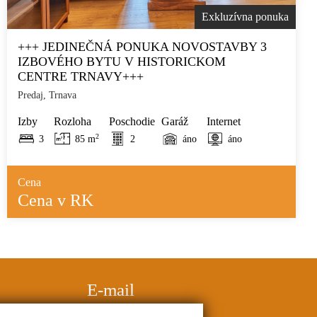
Exkluzívna ponuka
+++ JEDINEČNÁ PONUKA NOVOSTAVBY 3
IZBOVÉHO BYTU V HISTORICKOM
CENTRE TRNAVY+++
Predaj, Trnava
Izby
Rozloha
Poschodie
Garáž
Internet
2
3
85 m
2
áno
áno
Cena
Cena v RK
E-mail
kamenar@kamenarpartners.sk