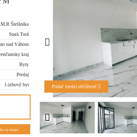
ÝM
.M.R Štefánika
Stará Turá
sto nad Váhom
renčiansky kraj
Byty
Predaj
1-izbový byt
Pridať medzi obľúbené
ha na mape