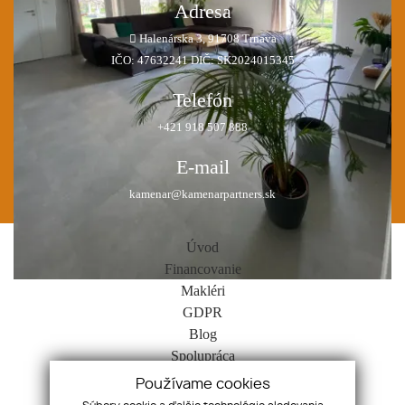
Adresa
Halenárska 3, 91708 Trnava
IČO: 47632241 DIČ: SK2024015345
Telefón
+421 918 507 888
E-mail
kamenar@kamenarpartners.sk
Úvod
Financovanie
Makléri
GDPR
Blog
Spolupráca
Kontakt
Používame cookies
Cookies