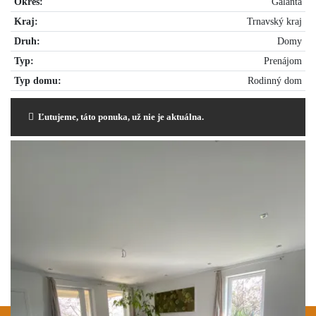
Okres:
Galanta
Kraj:
Trnavský kraj
Druh:
Domy
Typ:
Prenájom
Typ domu:
Rodinný dom
Ľutujeme, táto ponuka, už nie je aktuálna.