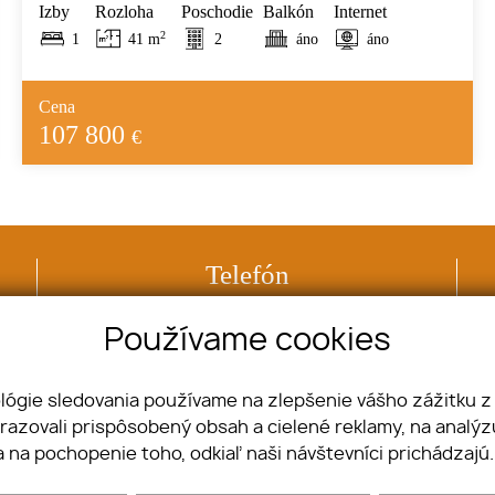
Izby
Rozloha
Poschodie
Balkón
Internet
2
1
41 m
2
áno
áno
Cena
107 800
€
Telefón
+421 918 507 888
Používame cookies
ológie sledovania používame na zlepšenie vášho zážitku z
brazovali prispôsobený obsah a cielené reklamy, na analý
Nehnuteľnosti
Pozemky
a na pochopenie toho, odkiaľ naši návštevníci prichádzajú
Byty
Komerčné objekty
Domy
Ostatné