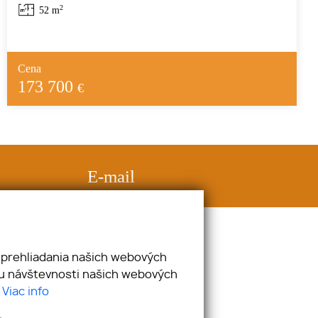
2
52 m
Cena
173 700
€
E-mail
kamenar@kamenarpartners.sk
 prehliadania našich webových
zu návštevnosti našich webových
.
Viac info
webex.digital
-
REALVIA.sk