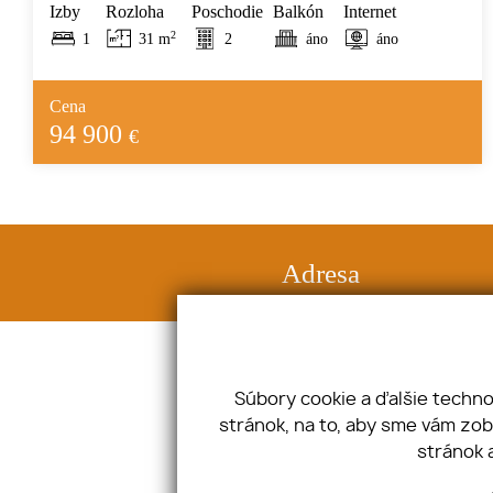
Izby
Rozloha
Poschodie
Balkón
Internet
2
1
31 m
2
áno
áno
Cena
94 900
€
Adresa
Halenárska 3, 91708 Trnava
IČO: 47632241 DIČ: SK2024015345
Súbory cookie a ďalšie techn
stránok, na to, aby sme vám zo
Úvod
Blog
stránok 
Financovanie
Spolupráca
Makléri
Kontakt