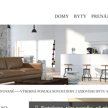
DOMY
BYTY
PRENÁ
RVOVANÉ+++VÝBORNÁ PONUKA NOVOSTAVBY 2 IZBOVÉHO BYTU 
Ľutujeme, táto ponuka, už nie